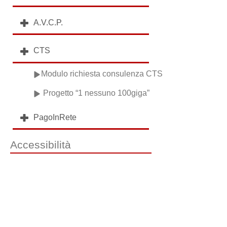
A.V.C.P.
CTS
Modulo richiesta consulenza CTS
Progetto “1 nessuno 100giga”
PagoInRete
Accessibilità