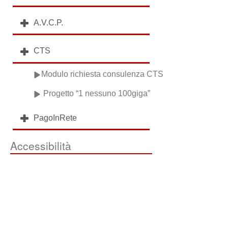
A.V.C.P.
CTS
Modulo richiesta consulenza CTS
Progetto “1 nessuno 100giga”
PagoInRete
Accessibilità