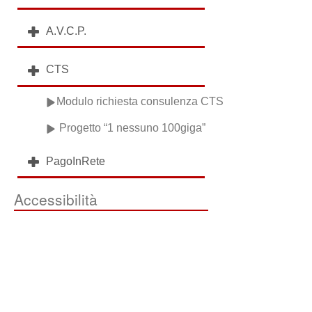
A.V.C.P.
CTS
Modulo richiesta consulenza CTS
Progetto “1 nessuno 100giga”
PagoInRete
Accessibilità