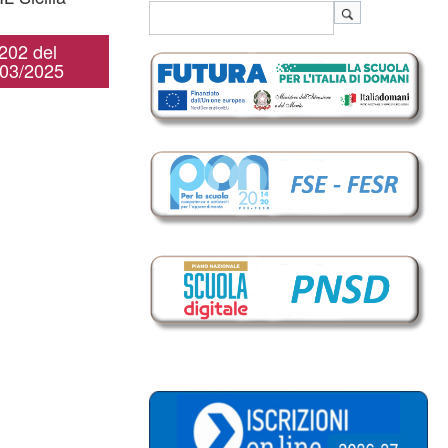
202 del
/03/2025